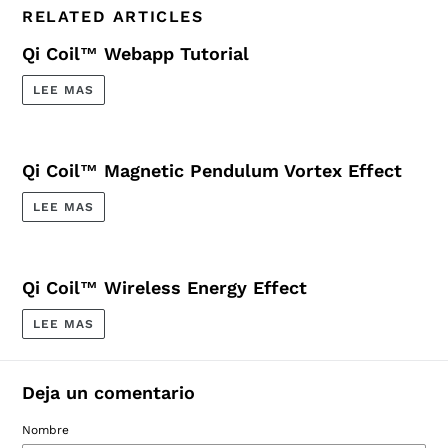
Advanced
3
RELATED ARTICLES
Qi Coil™ Webapp Tutorial
LEE MAS
Qi Coil™ Magnetic Pendulum Vortex Effect
LEE MAS
Qi Coil™ Wireless Energy Effect
LEE MAS
Deja un comentario
Nombre