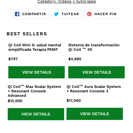
Category:
Vídeos y tutoriales
COMPARTIR
TUITEAR
PINEAR
COMPARTIR
TUITEAR
HACER PIN
EN
EN
EN
FACEBOOK
TWITTER
PINTER
BEST SELLERS
Qi Coil Mini S: salud mental
Sistema de transformación
Qi
Sistema
simplificada Terapia PEMF
Qi Coil ™ 3S
Coil
de
Mini
transformación
Precio
$797
Precio
$4,995
S:
Qi
habitual
habitual
salud
Coil
VIEW DETAILS
VIEW DETAILS
mental
™
simplificada
3S
Qi Coil™ Max Scalar System
Qi Coil™ Aura Scalar System
Qi
Qi
Terapia
+ Resonant Console
+ Resonant Console 3
Coil™
Coil™
PEMF
Advanced
Max
Aura
Precio
$17,000
Precio
$13,000
Scalar
Scalar
habitual
habitual
System
System
VIEW DETAILS
VIEW DETAILS
+
+
Resonant
Resonant
Console
Console