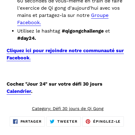
60 secondes de vous-même en train de faire
l'exercice de Qi gong d'aujourd'hui avec vos
mains et partagez-la sur notre
Groupe
Facebook.
Utilisez le hashtag
#qigongchallenge
et
#day24.
Cliquez ici pour rejoindre notre communauté sur
Facebook
.
Cochez "Jour 24" sur votre défi 30 jours
Calendrier
.
Category:
Défi 30 jours de Qi Gong
PARTAGER
TWEETER
ÉPING
PARTAGER
TWEETER
ÉPINGLEZ-LE
SUR
SUR
SUR
FACEBOOK
TWITTER
PINTE