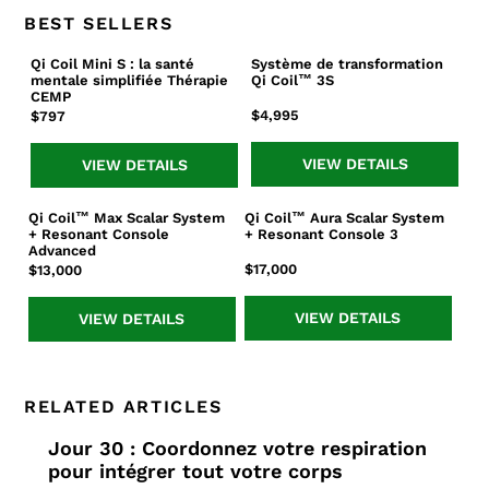
BEST SELLERS
Qi Coil Mini S : la santé
Système de transformation
Qi
Système
mentale simplifiée Thérapie
Qi Coil™ 3S
Coil
de
CEMP
Mini
transformation
Prix
$4,995
Prix
$797
S
Qi
normal
normal
:
Coil™
VIEW DETAILS
VIEW DETAILS
la
3S
santé
Qi Coil™ Max Scalar System
Qi Coil™ Aura Scalar System
Qi
Qi
mentale
+ Resonant Console
+ Resonant Console 3
Coil™
Coil™
simplifiée
Advanced
Max
Aura
Prix
$17,000
Prix
$13,000
Thérapie
Scalar
Scalar
normal
normal
CEMP
System
System
VIEW DETAILS
VIEW DETAILS
+
+
Resonant
Resonant
Console
Console
Advanced
3
RELATED ARTICLES
Jour 30 : Coordonnez votre respiration
pour intégrer tout votre corps