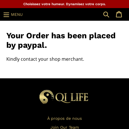
Aller
Choisissez votre humeur. Dynamisez votre corps.
au
Chercher
MENU
contenu
Your Order has been placed
by paypal.
Kindly contact your shop merchant.
À propos de nous
Join Our Team